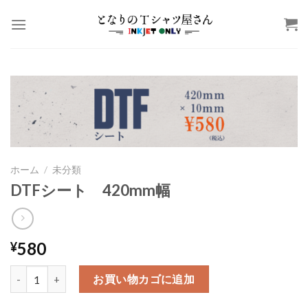
Skip
to
content
ホーム
/
未分類
DTFシート 420mm幅
580
¥
DTFシート 420mm幅個
お買い物カゴに追加